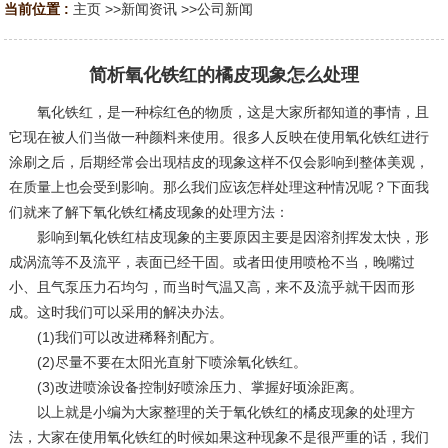
当前位置 :
主页
>>
新闻资讯
>>
公司新闻
简析氧化铁红的橘皮现象怎么处理
氧化铁红，是一种棕红色的物质，这是大家所都知道的事情，且
它现在被人们当做一种颜料来使用。很多人反映在使用氧化铁红进行
涂刷之后，后期经常会出现桔皮的现象这样不仅会影响到整体美观，
在质量上也会受到影响。那么我们应该怎样处理这种情况呢？下面我
们就来了解下氧化铁红橘皮现象的处理方法：
影响到氧化铁红桔皮现象的主要原因主要是因溶剂挥发太快，形
成涡流等不及流平，表面已经干固。或者田使用喷枪不当，晚嘴过
小、且气泵压力石均匀，而当时气温又高，来不及流乎就干因而形
成。这时我们可以采用的解决办法。
(1)我们可以改进稀释剂配方。
(2)尽量不要在太阳光直射下喷涂氧化铁红。
(3)改进喷涂设备控制好喷涂压力、掌握好顷涂距离。
以上就是小编为大家整理的关于氧化铁红的橘皮现象的处理方
法，大家在使用氧化铁红的时候如果这种现象不是很严重的话，我们