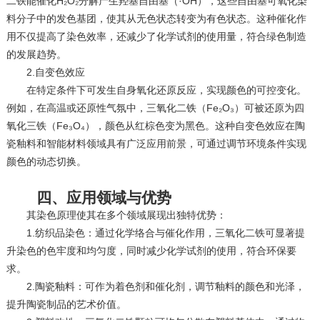
二铁能催化H₂O₂分解产生羟基自由基（·OH），这些自由基可氧化染
料分子中的发色基团，使其从无色状态转变为有色状态。这种催化作
用不仅提高了染色效率，还减少了化学试剂的使用量，符合绿色制造
的发展趋势。
2.自变色效应
在特定条件下可发生自身氧化还原反应，实现颜色的可控变化。
例如，在高温或还原性气氛中，三氧化二铁（Fe₂O₃）可被还原为四
氧化三铁（Fe₃O₄），颜色从红棕色变为黑色。这种自变色效应在陶
瓷釉料和智能材料领域具有广泛应用前景，可通过调节环境条件实现
颜色的动态切换。
四、应用领域与优势
其染色原理使其在多个领域展现出独特优势：
‌1.纺织品染色‌：通过化学络合与催化作用，三氧化二铁可显著提
升染色的色牢度和均匀度，同时减少化学试剂的使用，符合环保要
求。
‌2.陶瓷釉料‌：可作为着色剂和催化剂，调节釉料的颜色和光泽，
提升陶瓷制品的艺术价值。