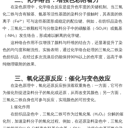
在染色原理中，化学络合反应是提升色牢度的关键机制。当三氧
化二铁与含有羧基、氨基等活性基团的染料分子接触时，其表面的铁
离子（Fe³⁺）可与这些基团形成稳定的配位键。例如，在纺织品染色
中，三氧化二铁颗粒可与分散染料分子中的磺酸基（-SO₃H）或氨基
（-NH₂）发生络合，形成难以解离的化学键。
这种络合作用不仅增强了颜料与纤维的结合力，还显著提升了染
色的均匀度和耐洗性。实验表明，通过化学络合处理的三氧化二铁染
色纺织品，在经过多次洗涤后仍能保持90%以上的色牢度，远高于单
纯物理吸附的效果。
三、氧化还原反应：催化与变色效应
在染色原理中，氧化还原反应扮演着双重角色：一方面，它可作
为催化剂促进染料分子的氧化或还原，从而改变其颜色；另一方面，
三氧化二铁自身也可参与反应，实现颜色的可控变化。
1.催化作用
在纺织品染色中，三氧化二铁可作为过氧化氢（H₂O₂）分解的催
化剂，加速染料分子的氧化过程。例如，在还原染料染色中，三氧化