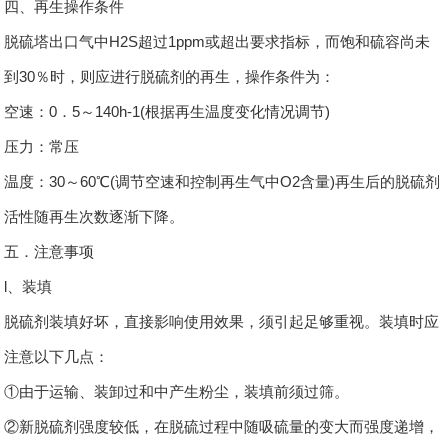
四、再生操作条件
脱硫塔出口气中H2S超过1ppm或超出要求指标，而饱和硫容尚未
到30％时，则应进行脱硫剂的再生，操作条件为：
空速：0．5～140h-1(根据再生温度变化情况调节)
压力：常压
温度：30～60℃(调节空速和控制再生气中O2含量)再生后的脱硫剂
活性随再生次数逐渐下降。
五．注意事项
l、装填
脱硫剂装填好坏，直接影响使用效果，须引起足够重视。装填时应
注意以下几点：
①由于运输、装卸过和中产生粉尘，装填前须过筛。
②新脱硫剂强度较低，在脱硫过程中随吸硫量的变大而强度递增，