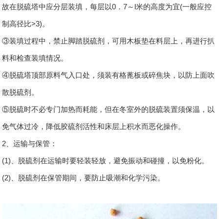
故在脱硫塔中应分层装填，每层以0．7～l米的高度为宜(一般应控
制高径比>3)。
③装填过程中，禁止脚踏脱硫剂，可用木板垫在料层上，再进行扒
料和检查装填情况。
④脱硫塔顶部原料气入口处，须装有格蓖板或碎焦块，以防上面吹
散脱硫剂。
⑤脱硫时不必专门加热而耗能，但在冬室外的脱硫装置须保温，以
免气体过冷，降低胶硫剂活性和床层上积水而恶化操作。
2、运输与保管：
(1)、脱硫剂在运输时要轻装轻放，避免振动和碰撞，以免粉化。
(2)、脱硫剂在保管期间，要防止吸潮和化学污染。