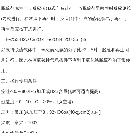
脱硫剂碱性时，反应按(1)式向右进行。当脱硫剂呈酸性时反应则按
(2)式进行。在常温下再生时，反应(1)中生成的硫化铁易于再生，
再生反应按下式进行。
Fe2S3·H2O+3/2O2=Fe2O3·H2O+3S (3)
如果待脱硫气体中，氧化硫化氢的分子比>2．5时，脱硫和再生同
步进行，因此在有氧碱性气氛条件下有利于氧化铁脱硫剂的正常使
用。
三、操作使用条件
空速400～800h-1(加压或H2S含量低时可适当提高)
线速度：0．10～O．30米／秒(空塔)
压力：常压[或加压至3．92×lO6pa(40kg/cm2)以内]
温度：常温～100℃
水份含量及PH值：