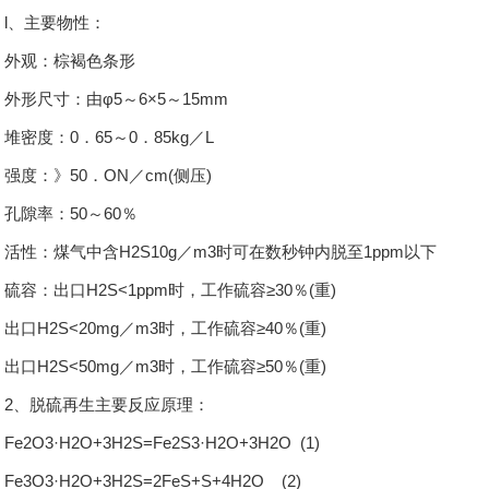
l、主要物性：
外观：棕褐色条形
外形尺寸：由φ5～6×5～15mm
堆密度：0．65～0．85kg／L
强度：》50．ON／cm(侧压)
孔隙率：50～60％
活性：煤气中含H2S10g／m3时可在数秒钟内脱至1ppm以下
硫容：出口H2S<1ppm时，工作硫容≥30％(重)
出口H2S<20mg／m3时，工作硫容≥40％(重)
出口H2S<50mg／m3时，工作硫容≥50％(重)
2、脱硫再生主要反应原理：
Fe2O3·H2O+3H2S=Fe2S3·H2O+3H2O (1)
Fe3O3·H2O+3H2S=2FeS+S+4H2O (2)